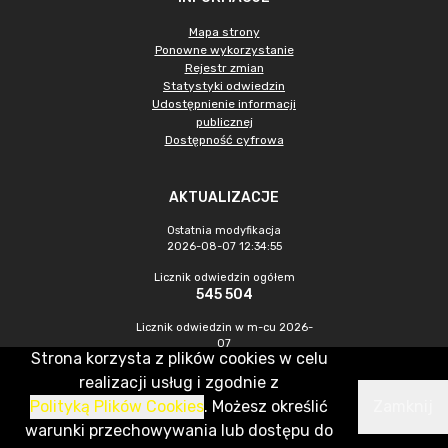
Mapa strony
Ponowne wykorzystanie
Rejestr zmian
Statystyki odwiedzin
Udostępnienie informacji
publicznej
Dostępność cyfrowa
AKTUALIZACJE
Ostatnia modyfikacja
2026-08-07 12:34:55
Licznik odwiedzin ogółem
545 504
Licznik odwiedzin w m-cu 2026-
07
Strona korzysta z plików cookies w celu
1 520
realizacji usług i zgodnie z
Polityką Plików Cookies
. Możesz określić
Zamknij
CMS & Hosting: Nefeni Sp. z o.o.
warunki przechowywania lub dostępu do