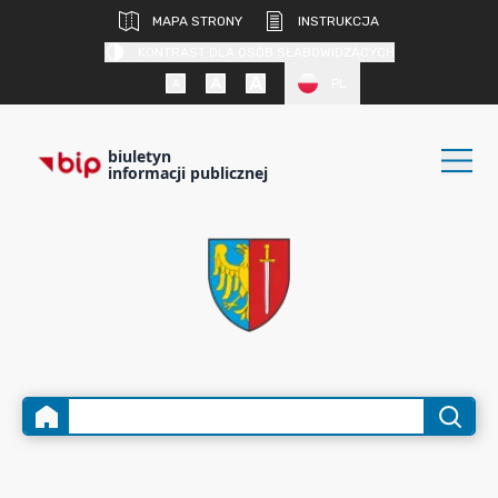
MAPA STRONY
INSTRUKCJA
KONTRAST DLA OSÓB SŁABOWIDZĄCYCH
PL
biuletyn
informacji publicznej