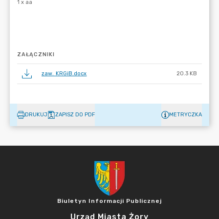
ZAŁĄCZNIKI
zaw. KRGiB.docx
20.3 KB
DRUKUJ
ZAPISZ DO PDF
METRYCZKA
Biuletyn Informacji Publicznej
Urząd Miasta Żory