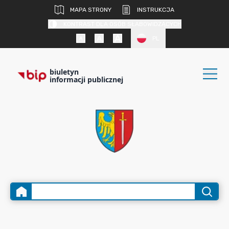
MAPA STRONY
INSTRUKCJA
KONTRAST DLA OSÓB SŁABOWIDZĄCYCH
PL
biuletyn
informacji publicznej