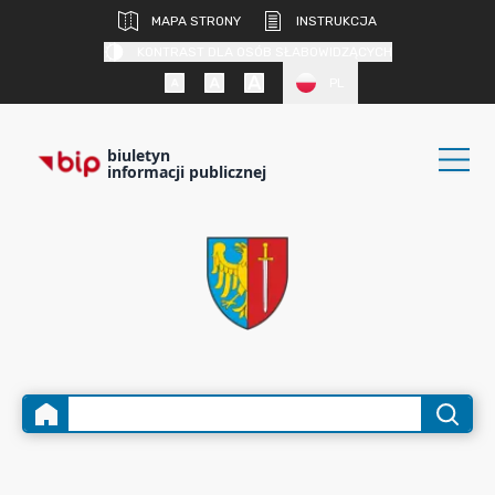
MAPA STRONY
INSTRUKCJA
KONTRAST DLA OSÓB SŁABOWIDZĄCYCH
PL
biuletyn
informacji publicznej