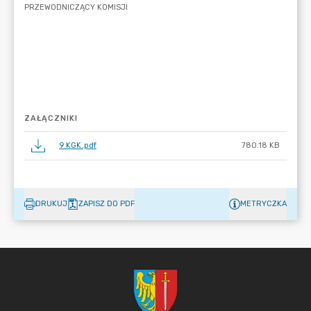
ZAŁĄCZNIKI
9 KGK.pdf
780.18 KB
DRUKUJ
ZAPISZ DO PDF
METRYCZKA