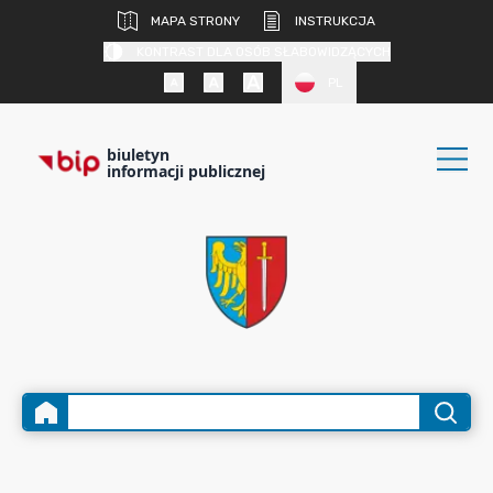
MAPA STRONY
INSTRUKCJA
KONTRAST DLA OSÓB SŁABOWIDZĄCYCH
PL
biuletyn
informacji publicznej