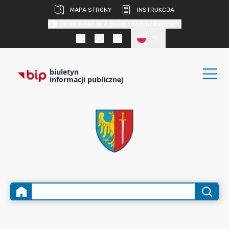
MAPA STRONY
INSTRUKCJA
KONTRAST DLA OSÓB SŁABOWIDZĄCYCH
PL
biuletyn
informacji publicznej