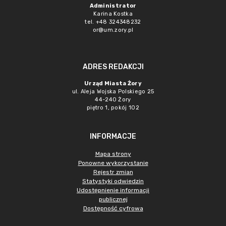
Administrator
Karina Kostka
tel. +48 324348232
or@um.zory.pl
ADRES REDAKCJI
Urząd Miasta Żory
ul. Aleja Wojska Polskiego 25
44-240 Żory
piętro 1, pokój 102
INFORMACJE
Mapa strony
Ponowne wykorzystanie
Rejestr zmian
Statystyki odwiedzin
Udostępnienie informacji
publicznej
Dostępność cyfrowa