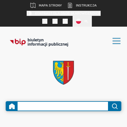
MAPA STRONY
INSTRUKCJA
KONTRAST DLA OSÓB SŁABOWIDZĄCYCH
PL
biuletyn
informacji publicznej