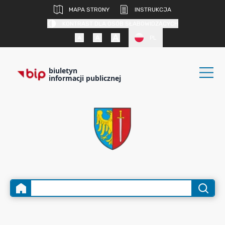
MAPA STRONY
INSTRUKCJA
KONTRAST DLA OSÓB SŁABOWIDZĄCYCH
PL
biuletyn
informacji publicznej