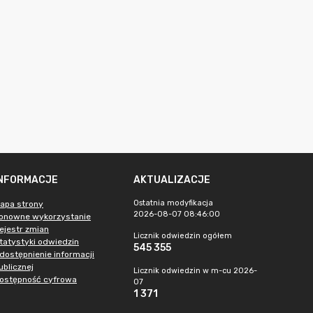
INFORMACJE
AKTUALIZACJE
Ostatnia modyfikacja
apa strony
2026-08-07 08:46:00
onowne wykorzystanie
ejestr zmian
Licznik odwiedzin ogółem
tatystyki odwiedzin
545 355
dostępnienie informacji
ublicznej
Licznik odwiedzin w m-cu 2026-
ostępność cyfrowa
07
1 371