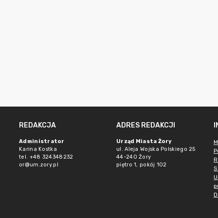
REDAKCJA
ADRES REDAKCJI
Administrator
Urząd Miasta Żory
M
Karina Kostka
ul. Aleja Wojska Polskiego 25
P
tel. +48 324348232
44-240 Żory
R
or@um.zory.pl
piętro 1, pokój 102
S
U
p
D