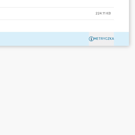
224.11 KB
METRYCZKA