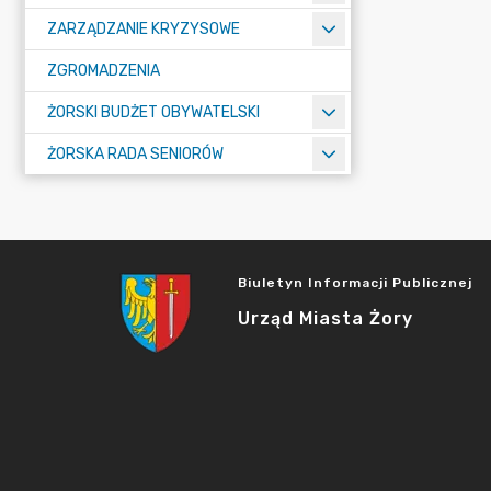
ZARZĄDZANIE KRYZYSOWE
ZGROMADZENIA
ŻORSKI BUDŻET OBYWATELSKI
ŻORSKA RADA SENIORÓW
Biuletyn Informacji Publicznej
Urząd Miasta Żory