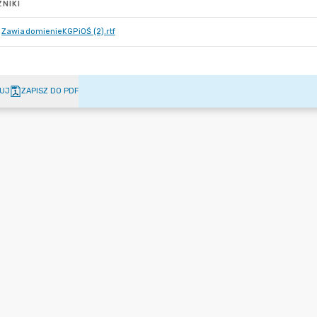
NIKI
ZawiadomienieKGPiOŚ (2).rtf
UJ
ZAPISZ DO PDF