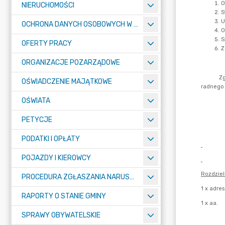
NIERUCHOMOŚCI
OCHRONA DANYCH OSOBOWYCH W URZĘDZIE MIASTA ŻORY - RODO
OFERTY PRACY
ORGANIZACJE POZARZĄDOWE
OŚWIADCZENIE MAJĄTKOWE
OŚWIATA
PETYCJE
PODATKI I OPŁATY
POJAZDY I KIEROWCY
PROCEDURA ZGŁASZANIA NARUSZEŃ PRAWA
RAPORTY O STANIE GMINY
SPRAWY OBYWATELSKIE