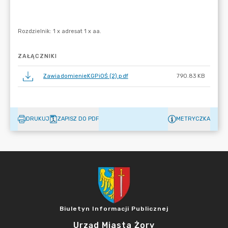
ZAŁĄCZNIKI
ZawiadomienieKGPiOŚ (2).pdf
790.83 KB
DRUKUJ
ZAPISZ DO PDF
METRYCZKA
Biuletyn Informacji Publicznej
Urząd Miasta Żory