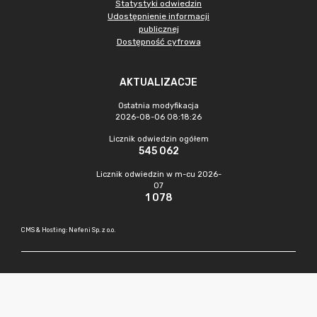
Statystyki odwiedzin
Udostępnienie informacji
publicznej
Dostępność cyfrowa
AKTUALIZACJE
Ostatnia modyfikacja
2026-08-06 08:18:26
Licznik odwiedzin ogółem
545 062
Licznik odwiedzin w m-cu 2026-
07
1 078
CMS & Hosting: Nefeni Sp. z o.o.