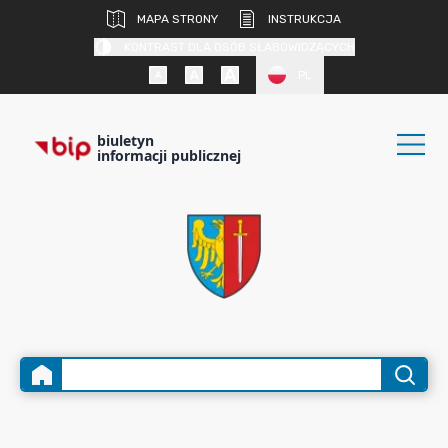
MAPA STRONY
INSTRUKCJA
KONTRAST DLA OSÓB SŁABOWIDZĄCYCH
PL
biuletyn
informacji publicznej