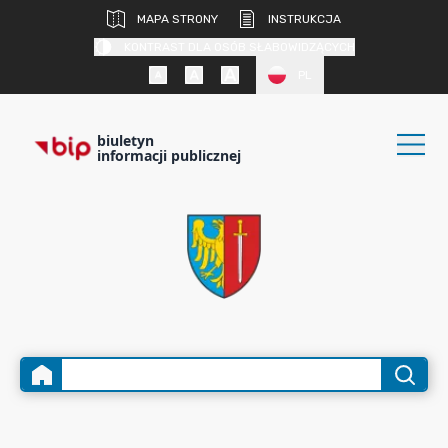
MAPA STRONY
INSTRUKCJA
KONTRAST DLA OSÓB SŁABOWIDZĄCYCH
PL
biuletyn
informacji publicznej