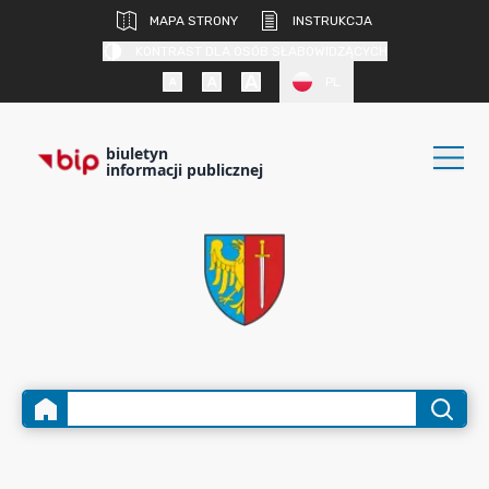
MAPA STRONY
INSTRUKCJA
KONTRAST DLA OSÓB SŁABOWIDZĄCYCH
PL
biuletyn
informacji publicznej