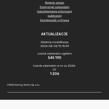
Rejestr zmian
Statystyki odwiedzin
Udostępnienie informacji
publicznej
Dostępność cyfrowa
AKTUALIZACJE
Ostatnia modyfikacja
2026-08-06 10:15:49
Licznik odwiedzin ogółem
545 190
Licznik odwiedzin w m-cu 2026-
07
1 206
CMS & Hosting: Nefeni Sp. z o.o.