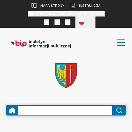
MAPA STRONY
INSTRUKCJA
KONTRAST DLA OSÓB SŁABOWIDZĄCYCH
PL
biuletyn
informacji publicznej