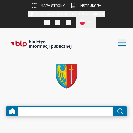
MAPA STRONY
INSTRUKCJA
KONTRAST DLA OSÓB SŁABOWIDZĄCYCH
PL
biuletyn
informacji publicznej