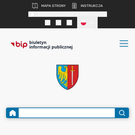
MAPA STRONY
INSTRUKCJA
KONTRAST DLA OSÓB SŁABOWIDZĄCYCH
PL
biuletyn
informacji publicznej