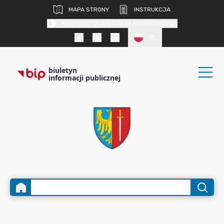
MAPA STRONY
INSTRUKCJA
KONTRAST DLA OSÓB SŁABOWIDZĄCYCH
PL
biuletyn
informacji publicznej