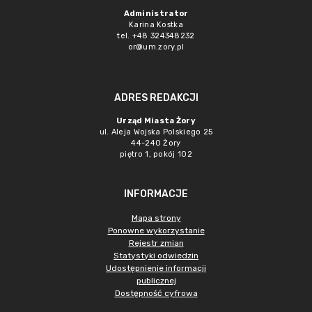
Administrator
Karina Kostka
tel. +48 324348232
or@um.zory.pl
ADRES REDAKCJI
Urząd Miasta Żory
ul. Aleja Wojska Polskiego 25
44-240 Żory
piętro 1, pokój 102
INFORMACJE
Mapa strony
Ponowne wykorzystanie
Rejestr zmian
Statystyki odwiedzin
Udostępnienie informacji
publicznej
Dostępność cyfrowa