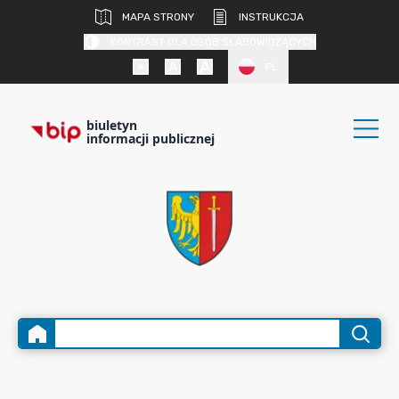
MAPA STRONY
INSTRUKCJA
KONTRAST DLA OSÓB SŁABOWIDZĄCYCH
PL
biuletyn
informacji publicznej