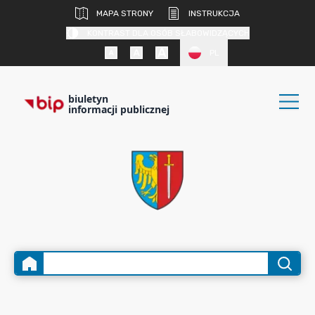
MAPA STRONY
INSTRUKCJA
KONTRAST DLA OSÓB SŁABOWIDZĄCYCH
PL
biuletyn
informacji publicznej