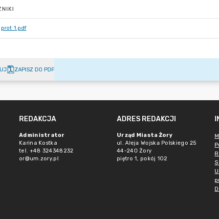
NIKI
prot 1.pdf
UJ
ZAPISZ DO PDF
REDAKCJA
ADRES REDAKCJI
Administrator
Urząd Miasta Żory
M
Karina Kostka
ul. Aleja Wojska Polskiego 25
P
tel. +48 324348232
44-240 Żory
R
or@um.zory.pl
piętro 1, pokój 102
S
U
p
D