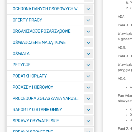
OCHRONA DANYCH OSOBOWYCH W URZĘDZIE MIASTA ŻORY - RODO
OFERTY PRACY
ORGANIZACJE POZARZĄDOWE
OŚWIADCZENIE MAJĄTKOWE
OŚWIATA
PETYCJE
PODATKI I OPŁATY
POJAZDY I KIEROWCY
PROCEDURA ZGŁASZANIA NARUSZEŃ PRAWA
RAPORTY O STANIE GMINY
SPRAWY OBYWATELSKIE