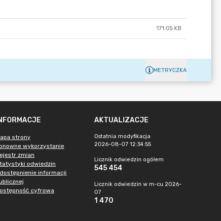
171.05 KB
METRYCZKA
INFORMACJE
AKTUALIZACJE
Ostatnia modyfikacja
apa strony
2026-08-07 12:34:55
onowne wykorzystanie
ejestr zmian
Licznik odwiedzin ogółem
tatystyki odwiedzin
545 454
dostępnienie informacji
ublicznej
Licznik odwiedzin w m-cu 2026-
ostępność cyfrowa
07
1 470