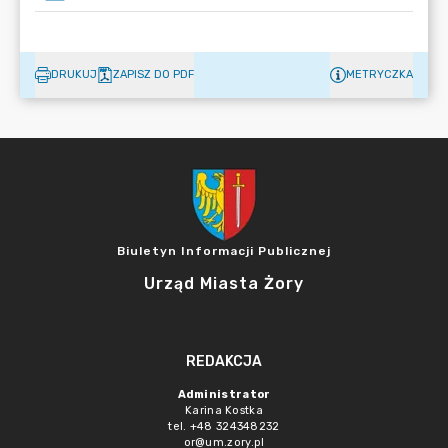
DRUKUJ
ZAPISZ DO PDF
METRYCZKA
Biuletyn Informacji Publicznej
Urząd Miasta Żory
REDAKCJA
Administrator
Karina Kostka
tel. +48 324348232
or@um.zory.pl