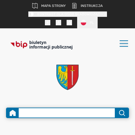
MAPA STRONY
INSTRUKCJA
KONTRAST DLA OSÓB SŁABOWIDZĄCYCH
PL
biuletyn
informacji publicznej