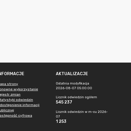
INFORMACJE
AKTUALIZACJE
Ostatnia modyfikacja
apa strony
2026-08-07 05:00:00
onowne wykorzystanie
ejestr zmian
Licznik odwiedzin ogółem
tatystyki odwiedzin
545 237
dostępnienie informacji
ublicznej
Licznik odwiedzin w m-cu 2026-
ostępność cyfrowa
07
1 253