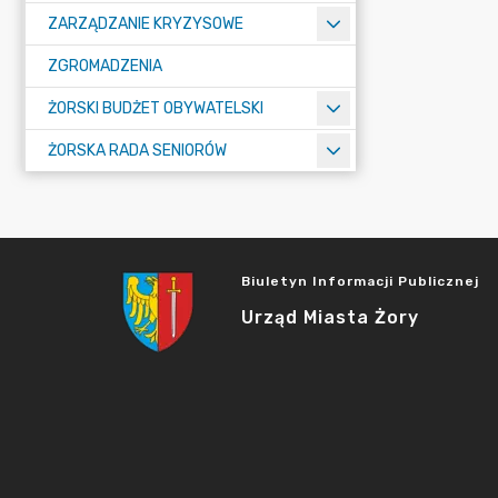
ZARZĄDZANIE KRYZYSOWE
ZGROMADZENIA
ŻORSKI BUDŻET OBYWATELSKI
ŻORSKA RADA SENIORÓW
Biuletyn Informacji Publicznej
Urząd Miasta Żory