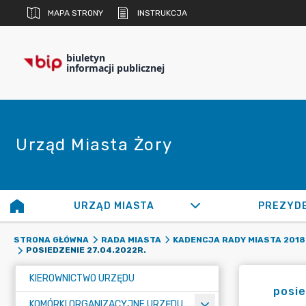
MAPA STRONY
INSTRUKCJA
biuletyn
informacji publicznej
Urząd Miasta Żory
URZĄD MIASTA
PREZYD
STRONA GŁÓWNA
RADA MIASTA
KADENCJA RADY MIASTA 2018 
POSIEDZENIE 27.04.2022R.
KIEROWNICTWO URZĘDU
posie
KOMÓRKI ORGANIZACYJNE URZĘDU