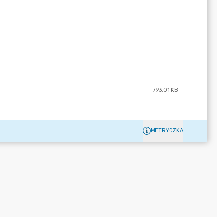
793.01 KB
METRYCZKA