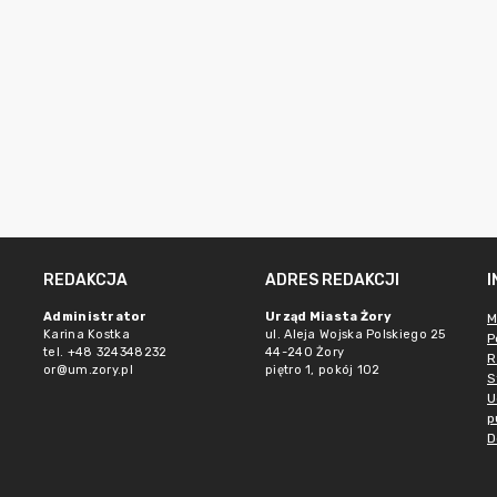
REDAKCJA
ADRES REDAKCJI
Administrator
Urząd Miasta Żory
M
Karina Kostka
ul. Aleja Wojska Polskiego 25
P
tel. +48 324348232
44-240 Żory
R
or@um.zory.pl
piętro 1, pokój 102
S
U
p
D