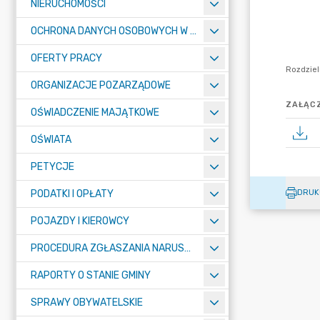
NIERUCHOMOŚCI
OCHRONA DANYCH OSOBOWYCH W URZĘDZIE MIASTA ŻORY - RODO
OFERTY PRACY
ORGANIZACJE POZARZĄDOWE
ZAŁĄCZ
OŚWIADCZENIE MAJĄTKOWE
OŚWIATA
PETYCJE
PODATKI I OPŁATY
DRUK
POJAZDY I KIEROWCY
PROCEDURA ZGŁASZANIA NARUSZEŃ PRAWA
RAPORTY O STANIE GMINY
SPRAWY OBYWATELSKIE