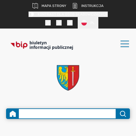
MAPA STRONY
INSTRUKCJA
KONTRAST DLA OSÓB SŁABOWIDZĄCYCH
PL
biuletyn
informacji publicznej