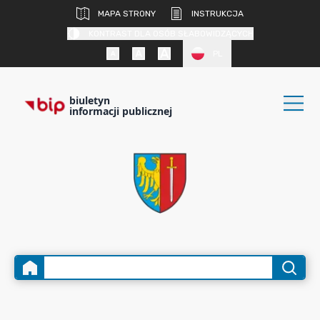
MAPA STRONY
INSTRUKCJA
KONTRAST DLA OSÓB SŁABOWIDZĄCYCH
PL
biuletyn
informacji publicznej