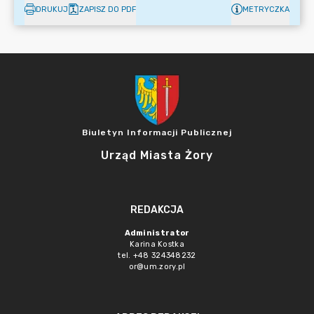
DRUKUJ
ZAPISZ DO PDF
METRYCZKA
Biuletyn Informacji Publicznej
Urząd Miasta Żory
REDAKCJA
Administrator
Karina Kostka
tel. +48 324348232
or@um.zory.pl