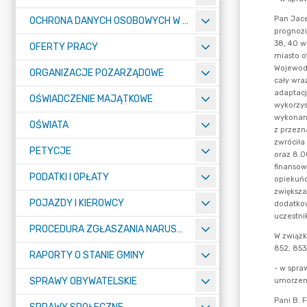
OCHRONA DANYCH OSOBOWYCH W URZĘDZIE MIASTA ŻORY - RODO
OFERTY PRACY
ORGANIZACJE POZARZĄDOWE
OŚWIADCZENIE MAJĄTKOWE
OŚWIATA
PETYCJE
PODATKI I OPŁATY
POJAZDY I KIEROWCY
PROCEDURA ZGŁASZANIA NARUSZEŃ PRAWA
RAPORTY O STANIE GMINY
SPRAWY OBYWATELSKIE