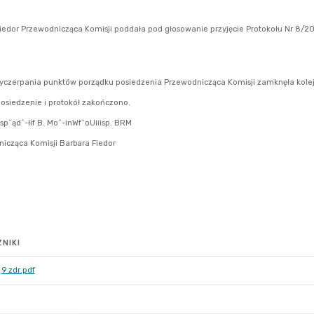
NIKI
9 zdr.pdf