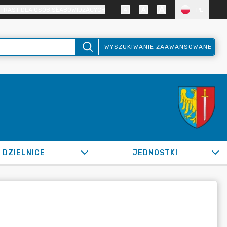
TRAST DLA OSÓB SŁABOWIDZĄCYCH
PL
WYSZUKIWANIE ZAAWANSOWANE
DZIELNICE
JEDNOSTKI