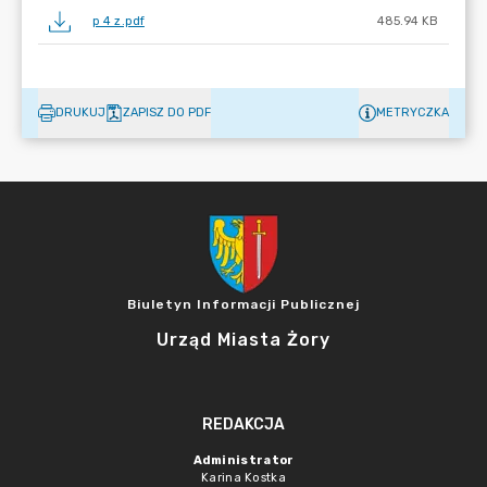
p 4 z.pdf
485.94 KB
DRUKUJ
ZAPISZ DO PDF
METRYCZKA
Biuletyn Informacji Publicznej
Urząd Miasta Żory
REDAKCJA
Administrator
Karina Kostka