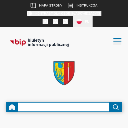
MAPA STRONY
INSTRUKCJA
KONTRAST DLA OSÓB SŁABOWIDZĄCYCH
PL
biuletyn
informacji publicznej