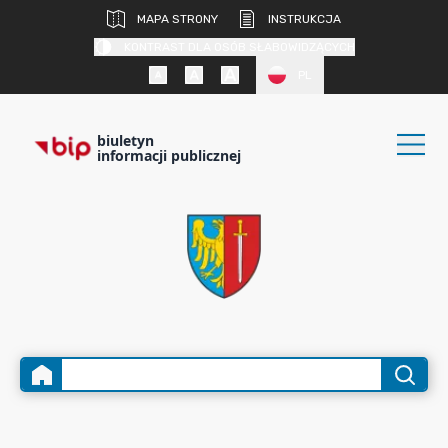
MAPA STRONY
INSTRUKCJA
KONTRAST DLA OSÓB SŁABOWIDZĄCYCH
PL
biuletyn
informacji publicznej