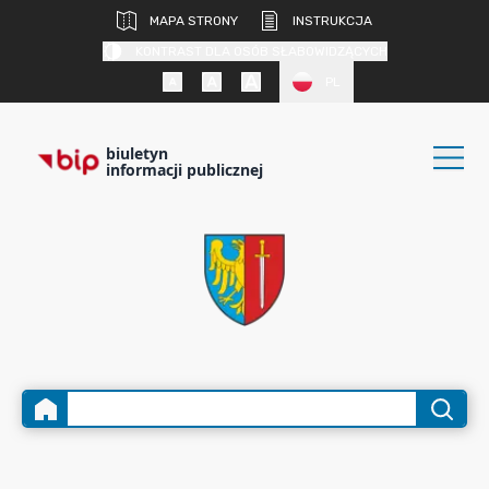
MAPA STRONY
INSTRUKCJA
KONTRAST DLA OSÓB SŁABOWIDZĄCYCH
PL
biuletyn
informacji publicznej