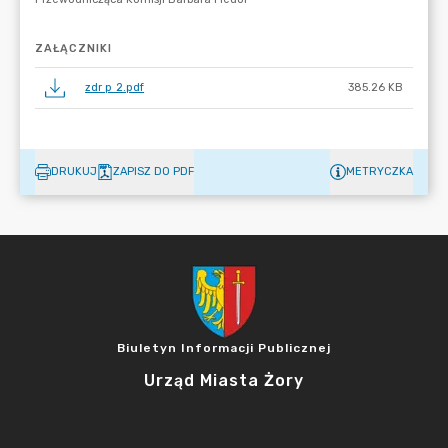
ZAŁĄCZNIKI
zdr p 2.pdf
385.26 KB
DRUKUJ
ZAPISZ DO PDF
METRYCZKA
Biuletyn Informacji Publicznej
Urząd Miasta Żory