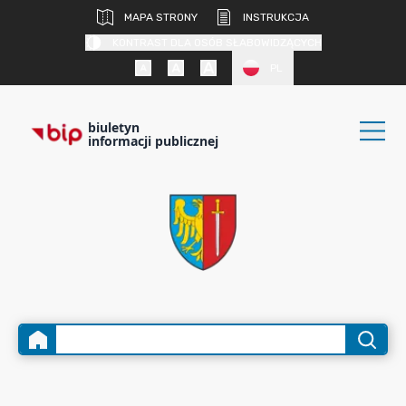
MAPA STRONY
INSTRUKCJA
KONTRAST DLA OSÓB SŁABOWIDZĄCYCH
PL
biuletyn
informacji publicznej