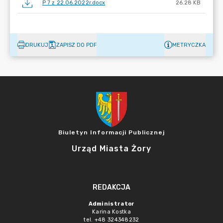
P 7 z 22.06.2022r.docx
26.28 KB
DRUKUJ
ZAPISZ DO PDF
METRYCZKA
Biuletyn Informacji Publicznej
Urząd Miasta Żory
REDAKCJA
Administrator
Karina Kostka
tel. +48 324348232