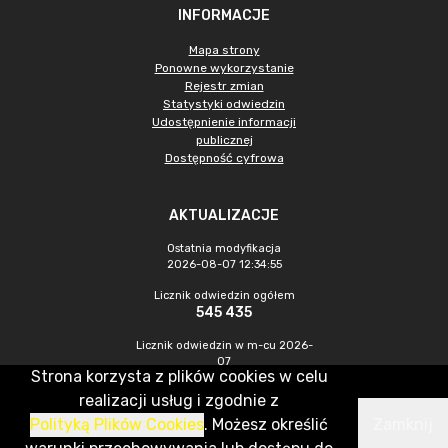
INFORMACJE
Mapa strony
Ponowne wykorzystanie
Rejestr zmian
Statystyki odwiedzin
Udostępnienie informacji
publicznej
Dostępność cyfrowa
AKTUALIZACJE
Ostatnia modyfikacja
2026-08-07 12:34:55
Licznik odwiedzin ogółem
545 435
Licznik odwiedzin w m-cu 2026-
07
Strona korzysta z plików cookies w celu
1 451
realizacji usług i zgodnie z
Polityką Plików Cookies
. Możesz określić
Zamknij
CMS & Hosting: Nefeni Sp. z o.o.