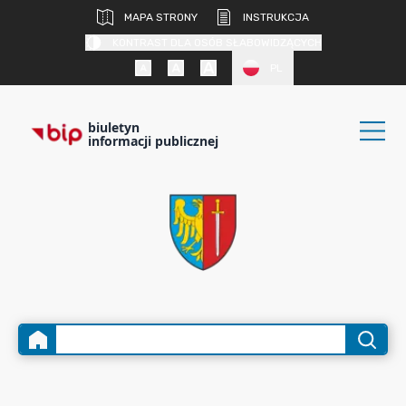
MAPA STRONY
INSTRUKCJA
KONTRAST DLA OSÓB SŁABOWIDZĄCYCH
PL
biuletyn
informacji publicznej