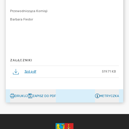
ZAŁĄCZNIKI
3zd.pdf
519.71 KB
DRUKUJ
ZAPISZ DO PDF
METRYCZKA