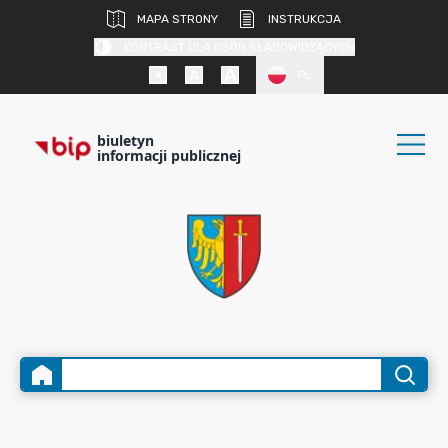
MAPA STRONY
INSTRUKCJA
KONTRAST DLA OSÓB SŁABOWIDZĄCYCH
PL
biuletyn
informacji publicznej