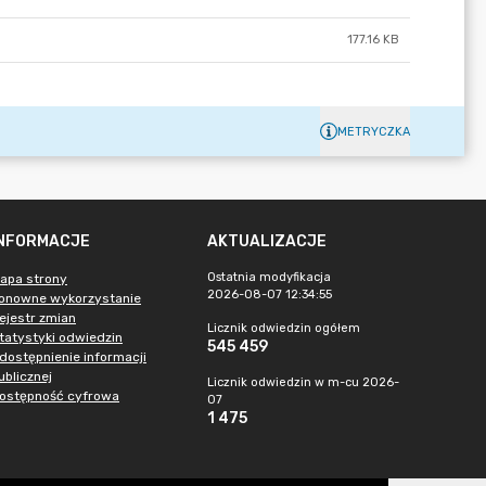
177.16 KB
METRYCZKA
INFORMACJE
AKTUALIZACJE
Ostatnia modyfikacja
apa strony
2026-08-07 12:34:55
onowne wykorzystanie
ejestr zmian
Licznik odwiedzin ogółem
tatystyki odwiedzin
545 459
dostępnienie informacji
ublicznej
Licznik odwiedzin w m-cu 2026-
ostępność cyfrowa
07
1 475