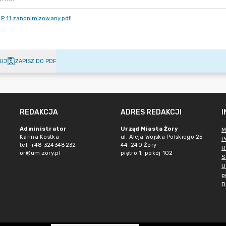
P 11 zanonimizowany.pdf
UJ
ZAPISZ DO PDF
REDAKCJA
ADRES REDAKCJI
Administrator
Urząd Miasta Żory
M
Karina Kostka
ul. Aleja Wojska Polskiego 25
P
tel. +48 324348232
44-240 Żory
R
or@um.zory.pl
piętro 1, pokój 102
S
U
p
D