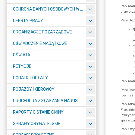
OCHRONA DANYCH OSOBOWYCH W URZĘDZIE MIASTA ŻORY - RODO
OFERTY PRACY
ORGANIZACJE POZARZĄDOWE
OŚWIADCZENIE MAJĄTKOWE
OŚWIATA
PETYCJE
PODATKI I OPŁATY
POJAZDY I KIEROWCY
PROCEDURA ZGŁASZANIA NARUSZEŃ PRAWA
RAPORTY O STANIE GMINY
SPRAWY OBYWATELSKIE