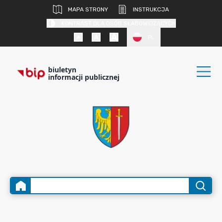
MAPA STRONY
INSTRUKCJA
KONTRAST DLA OSÓB SŁABOWIDZĄCYCH
PL
biuletyn
informacji publicznej