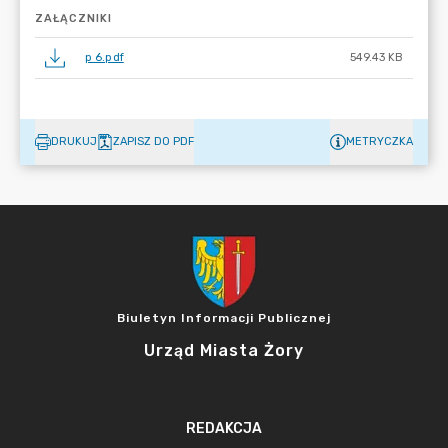
ZAŁĄCZNIKI
p 6.pdf
549.43 KB
DRUKUJ
ZAPISZ DO PDF
METRYCZKA
Biuletyn Informacji Publicznej
Urząd Miasta Żory
REDAKCJA