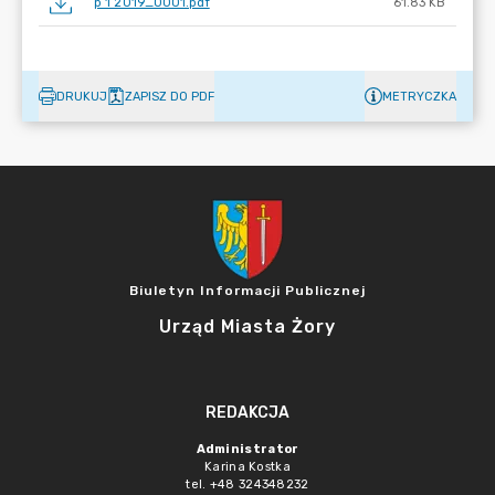
p 1 2019_0001.pdf
61.83 KB
DRUKUJ
ZAPISZ DO PDF
METRYCZKA
Biuletyn Informacji Publicznej
Urząd Miasta Żory
REDAKCJA
Administrator
Karina Kostka
tel. +48 324348232