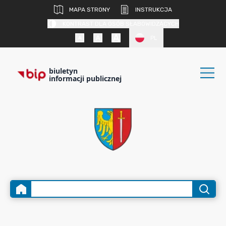
MAPA STRONY
INSTRUKCJA
KONTRAST DLA OSÓB SŁABOWIDZĄCYCH
PL
biuletyn
informacji publicznej