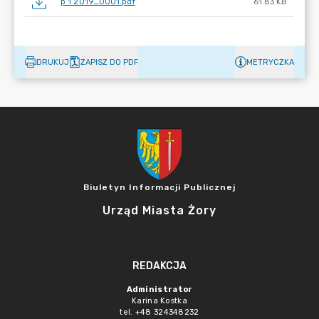
p 1 2019_0001.pdf
61.83 KB
DRUKUJ
ZAPISZ DO PDF
METRYCZKA
Biuletyn Informacji Publicznej
Urząd Miasta Żory
REDAKCJA
Administrator
Karina Kostka
tel. +48 324348232