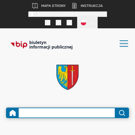
MAPA STRONY
INSTRUKCJA
KONTRAST DLA OSÓB SŁABOWIDZĄCYCH
PL
biuletyn
informacji publicznej