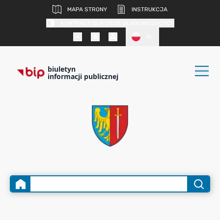
MAPA STRONY
INSTRUKCJA
KONTRAST DLA OSÓB SŁABOWIDZĄCYCH
PL
biuletyn
informacji publicznej