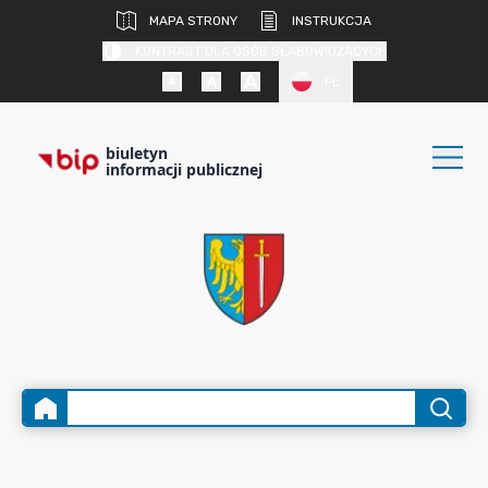
MAPA STRONY
INSTRUKCJA
KONTRAST DLA OSÓB SŁABOWIDZĄCYCH
PL
biuletyn
informacji publicznej