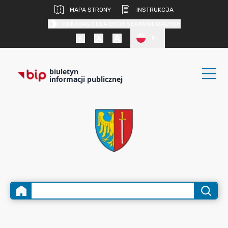
MAPA STRONY
INSTRUKCJA
KONTRAST DLA OSÓB SŁABOWIDZĄCYCH
PL
biuletyn
informacji publicznej