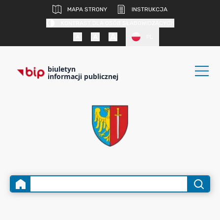
MAPA STRONY
INSTRUKCJA
KONTRAST DLA OSÓB SŁABOWIDZĄCYCH
PL
biuletyn
informacji publicznej