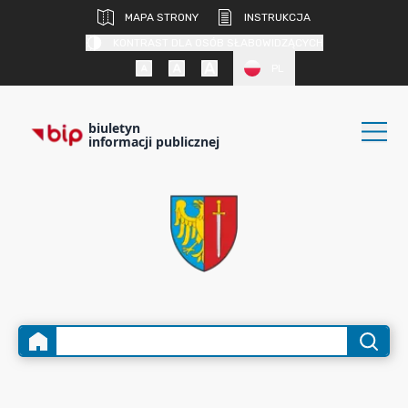
MAPA STRONY
INSTRUKCJA
KONTRAST DLA OSÓB SŁABOWIDZĄCYCH
PL
biuletyn
informacji publicznej