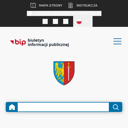
MAPA STRONY
INSTRUKCJA
KONTRAST DLA OSÓB SŁABOWIDZĄCYCH
PL
biuletyn
informacji publicznej