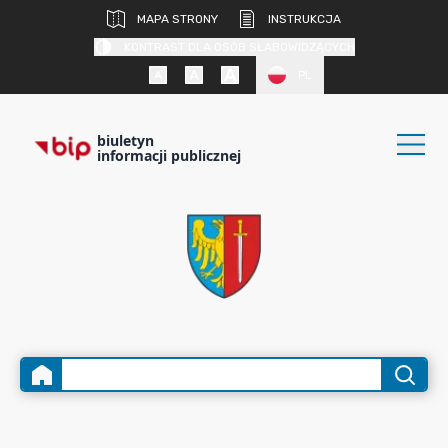
MAPA STRONY
INSTRUKCJA
KONTRAST DLA OSÓB SŁABOWIDZĄCYCH
PL
biuletyn
informacji publicznej