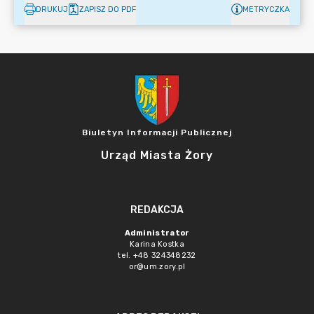
DRUKUJ
ZAPISZ DO PDF
METRYCZKA
Biuletyn Informacji Publicznej
Urząd Miasta Żory
REDAKCJA
Administrator
Karina Kostka
tel. +48 324348232
or@um.zory.pl