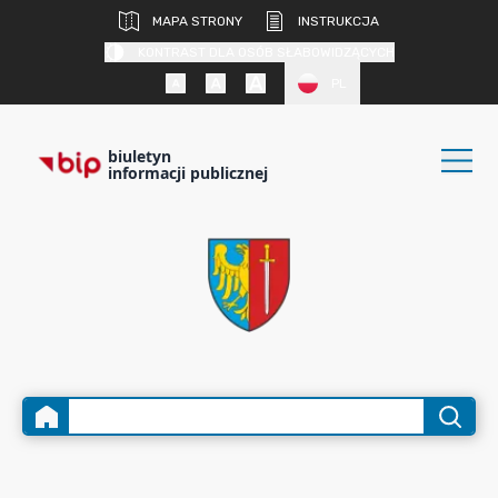
MAPA STRONY
INSTRUKCJA
KONTRAST DLA OSÓB SŁABOWIDZĄCYCH
PL
biuletyn
informacji publicznej