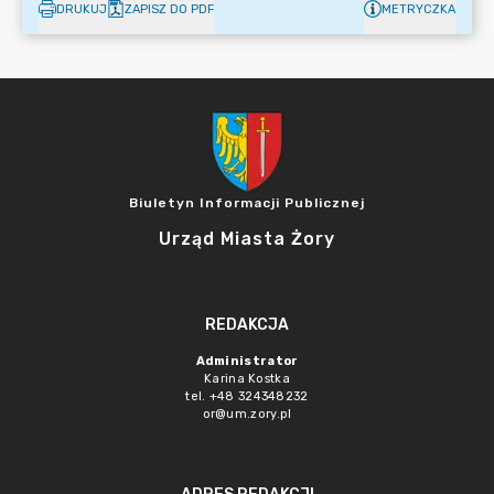
DRUKUJ
ZAPISZ DO PDF
METRYCZKA
Biuletyn Informacji Publicznej
Urząd Miasta Żory
REDAKCJA
Administrator
Karina Kostka
tel. +48 324348232
or@um.zory.pl