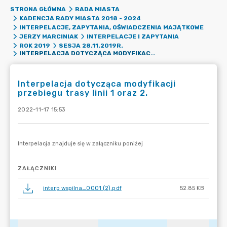
STRONA GŁÓWNA
RADA MIASTA
KADENCJA RADY MIASTA 2018 - 2024
INTERPELACJE, ZAPYTANIA, OŚWIADCZENIA MAJĄTKOWE
JERZY MARCINIAK
INTERPELACJE I ZAPYTANIA
ROK 2019
SESJA 28.11.2019R.
INTERPELACJA DOTYCZĄCA MODYFIKACJI PRZEBIEGU TRASY LINII 1 ORAZ 2.
Interpelacja dotycząca modyfikacji
przebiegu trasy linii 1 oraz 2.
2022-11-17 15:53
ZAŁĄCZNIKI
interp wspilna_0001 (2).pdf
52.85 KB