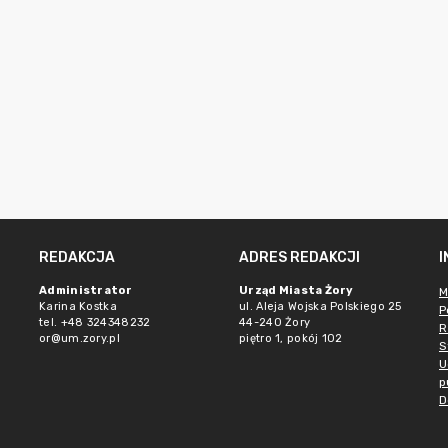
REDAKCJA
ADRES REDAKCJI
Administrator
Urząd Miasta Żory
M
Karina Kostka
ul. Aleja Wojska Polskiego 25
P
tel. +48 324348232
44-240 Żory
R
or@um.zory.pl
piętro 1, pokój 102
S
U
p
D