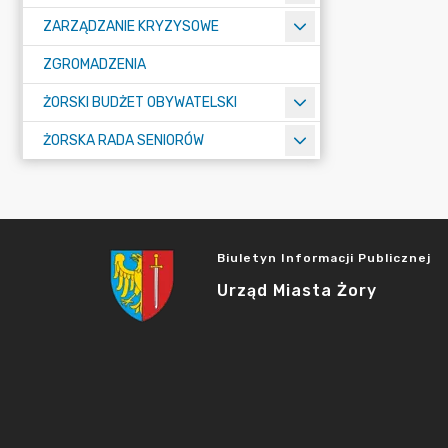
ZARZĄDZANIE KRYZYSOWE
ZGROMADZENIA
ŻORSKI BUDŻET OBYWATELSKI
ŻORSKA RADA SENIORÓW
Biuletyn Informacji Publicznej
Urząd Miasta Żory