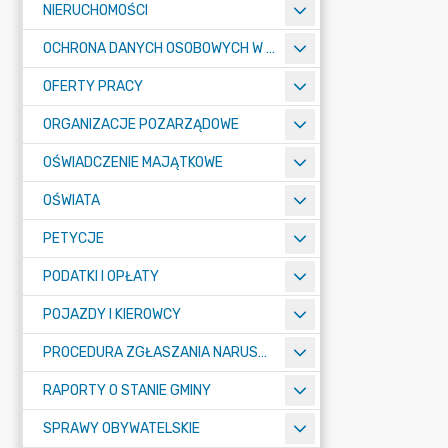
NIERUCHOMOŚCI
OCHRONA DANYCH OSOBOWYCH W URZĘDZIE MIASTA ŻORY - RODO
OFERTY PRACY
ORGANIZACJE POZARZĄDOWE
OŚWIADCZENIE MAJĄTKOWE
OŚWIATA
PETYCJE
PODATKI I OPŁATY
POJAZDY I KIEROWCY
PROCEDURA ZGŁASZANIA NARUSZEŃ PRAWA
RAPORTY O STANIE GMINY
SPRAWY OBYWATELSKIE