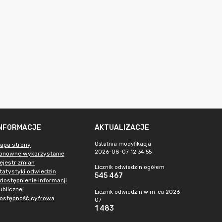
INFORMACJE
AKTUALIZACJE
Ostatnia modyfikacja
apa strony
2026-08-07 12:34:55
onowne wykorzystanie
ejestr zmian
Licznik odwiedzin ogółem
tatystyki odwiedzin
545 467
dostępnienie informacji
ublicznej
Licznik odwiedzin w m-cu 2026-
ostępność cyfrowa
07
1 483