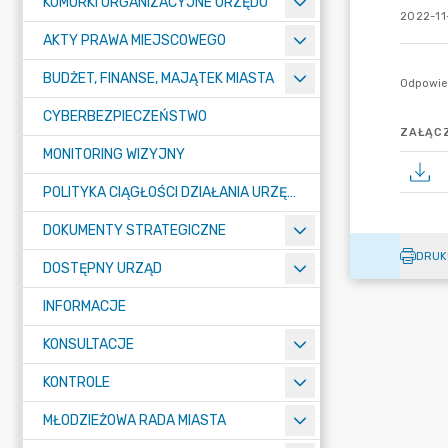
KOMÓRKI ORGANIZACYJNE URZĘDU
2022-11-
AKTY PRAWA MIEJSCOWEGO
BUDŻET, FINANSE, MAJĄTEK MIASTA
CYBERBEZPIECZEŃSTWO
ZAŁĄCZ
MONITORING WIZYJNY
POLITYKA CIĄGŁOŚCI DZIAŁANIA URZĘDU MIASTA ŻORY
DOKUMENTY STRATEGICZNE
DRUK
DOSTĘPNY URZĄD
INFORMACJE
KONSULTACJE
KONTROLE
MŁODZIEŻOWA RADA MIASTA