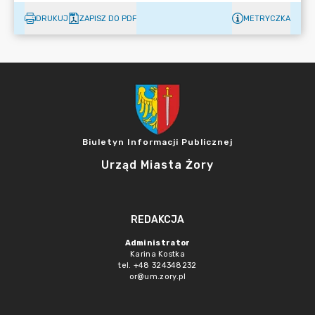
DRUKUJ
ZAPISZ DO PDF
METRYCZKA
Biuletyn Informacji Publicznej
Urząd Miasta Żory
REDAKCJA
Administrator
Karina Kostka
tel. +48 324348232
or@um.zory.pl