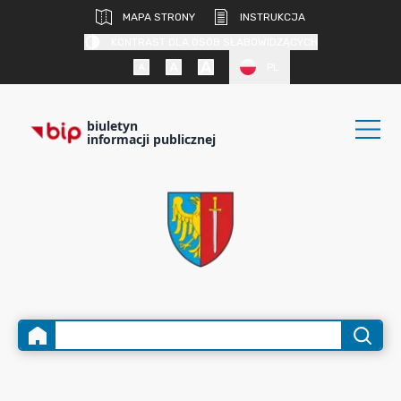
MAPA STRONY
INSTRUKCJA
KONTRAST DLA OSÓB SŁABOWIDZĄCYCH
PL
biuletyn
informacji publicznej