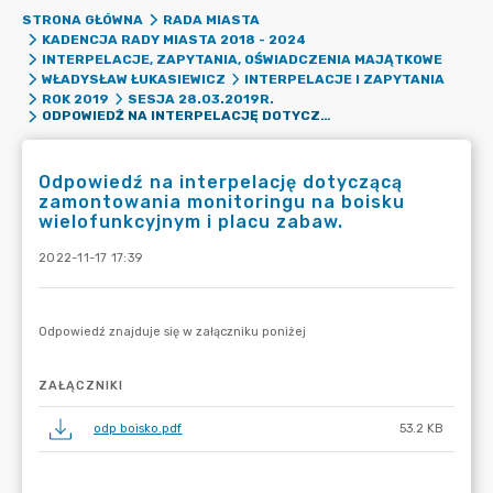
STRONA GŁÓWNA
RADA MIASTA
KADENCJA RADY MIASTA 2018 - 2024
INTERPELACJE, ZAPYTANIA, OŚWIADCZENIA MAJĄTKOWE
WŁADYSŁAW ŁUKASIEWICZ
INTERPELACJE I ZAPYTANIA
ROK 2019
SESJA 28.03.2019R.
ODPOWIEDŹ NA INTERPELACJĘ DOTYCZĄCĄ ZAMONTOWANIA MONITORINGU NA BOISKU WIELOFUNKCYJNYM I PLACU ZABAW.
Odpowiedź na interpelację dotyczącą
zamontowania monitoringu na boisku
wielofunkcyjnym i placu zabaw.
2022-11-17 17:39
ZAŁĄCZNIKI
odp boisko.pdf
53.2 KB