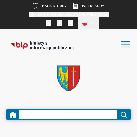
MAPA STRONY
INSTRUKCJA
KONTRAST DLA OSÓB SŁABOWIDZĄCYCH
PL
biuletyn
informacji publicznej