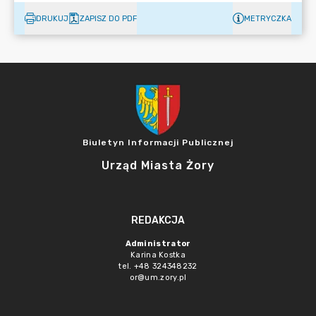
DRUKUJ
ZAPISZ DO PDF
METRYCZKA
Biuletyn Informacji Publicznej
Urząd Miasta Żory
REDAKCJA
Administrator
Karina Kostka
tel. +48 324348232
or@um.zory.pl