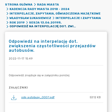
STRONA GŁÓWNA
RADA MIASTA
KADENCJA RADY MIASTA 2018 - 2024
INTERPELACJE, ZAPYTANIA, OŚWIADCZENIA MAJĄTKOWE
WŁADYSŁAW ŁUKASIEWICZ
INTERPELACJE I ZAPYTANIA
ROK 2019
SESJA 13.06.2019R.
ODPOWIEDŹ NA INTERPELACJĘ DOT. ZWIĘKSZENIA CZĘSTOTLIWOŚCI PRZEJAZDÓW AUTOBUSÓW.
Odpowiedź na interpelację dot.
zwiększenia częstotliwości przejazdów
autobusów.
2022-11-17 15:49
ZAŁĄCZNIKI
odp autobusy_0001.pdf
53.12 KB