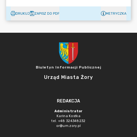
DRUKUJ
ZAPISZ DO PDF
METRYCZKA
Biuletyn Informacji Publicznej
Urząd Miasta Żory
REDAKCJA
Administrator
Karina Kostka
tel. +48 324348232
or@um.zory.pl