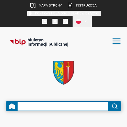
MAPA STRONY
INSTRUKCJA
KONTRAST DLA OSÓB SŁABOWIDZĄCYCH
PL
biuletyn
informacji publicznej