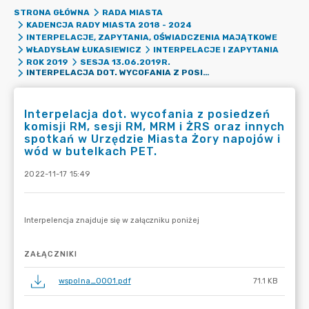
STRONA GŁÓWNA
RADA MIASTA
KADENCJA RADY MIASTA 2018 - 2024
INTERPELACJE, ZAPYTANIA, OŚWIADCZENIA MAJĄTKOWE
WŁADYSŁAW ŁUKASIEWICZ
INTERPELACJE I ZAPYTANIA
ROK 2019
SESJA 13.06.2019R.
INTERPELACJA DOT. WYCOFANIA Z POSIEDZEŃ KOMISJI RM, SESJI RM, MRM I ŻRS ORAZ INNYCH SPOTKAŃ W URZĘDZIE MIASTA ŻORY NAPOJÓW I WÓD W BUTELKACH PET.
Interpelacja dot. wycofania z posiedzeń
komisji RM, sesji RM, MRM i ŻRS oraz innych
spotkań w Urzędzie Miasta Żory napojów i
wód w butelkach PET.
2022-11-17 15:49
ZAŁĄCZNIKI
wspolna_0001.pdf
71.1 KB