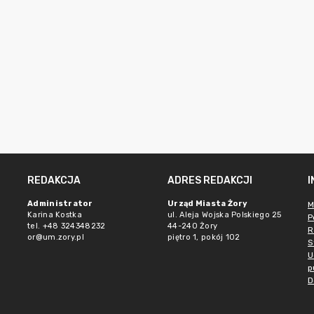
REDAKCJA
ADRES REDAKCJI
Administrator
Urząd Miasta Żory
M
Karina Kostka
ul. Aleja Wojska Polskiego 25
P
tel. +48 324348232
44-240 Żory
R
or@um.zory.pl
piętro 1, pokój 102
S
U
p
D