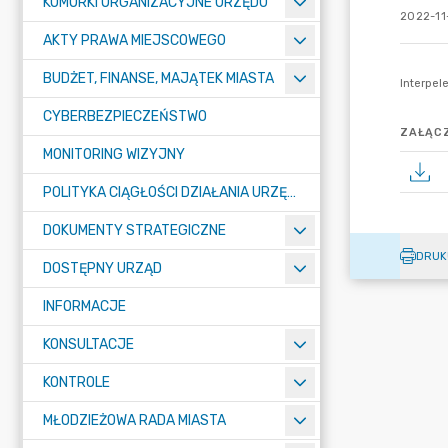
KOMÓRKI ORGANIZACYJNE URZĘDU
2022-11-
AKTY PRAWA MIEJSCOWEGO
BUDŻET, FINANSE, MAJĄTEK MIASTA
CYBERBEZPIECZEŃSTWO
ZAŁĄCZ
MONITORING WIZYJNY
POLITYKA CIĄGŁOŚCI DZIAŁANIA URZĘDU MIASTA ŻORY
DOKUMENTY STRATEGICZNE
DRUK
DOSTĘPNY URZĄD
INFORMACJE
KONSULTACJE
KONTROLE
MŁODZIEŻOWA RADA MIASTA