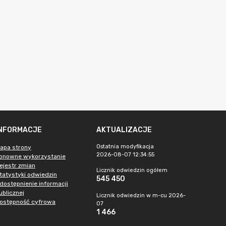
INFORMACJE
AKTUALIZACJE
Ostatnia modyfikacja
apa strony
2026-08-07 12:34:55
onowne wykorzystanie
ejestr zmian
Licznik odwiedzin ogółem
tatystyki odwiedzin
545 450
dostępnienie informacji
ublicznej
Licznik odwiedzin w m-cu 2026-
ostępność cyfrowa
07
1 466