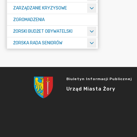
ZARZĄDZANIE KRYZYSOWE
ZGROMADZENIA
ŻORSKI BUDŻET OBYWATELSKI
ŻORSKA RADA SENIORÓW
Biuletyn Informacji Publicznej
Urząd Miasta Żory