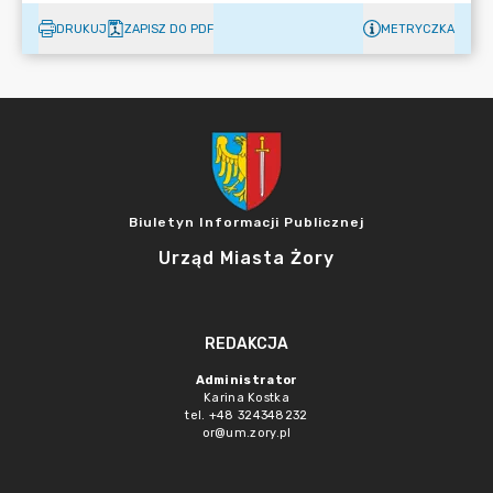
DRUKUJ
ZAPISZ DO PDF
METRYCZKA
Biuletyn Informacji Publicznej
Urząd Miasta Żory
REDAKCJA
Administrator
Karina Kostka
tel. +48 324348232
or@um.zory.pl