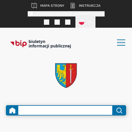
MAPA STRONY
INSTRUKCJA
KONTRAST DLA OSÓB SŁABOWIDZĄCYCH
PL
biuletyn
informacji publicznej