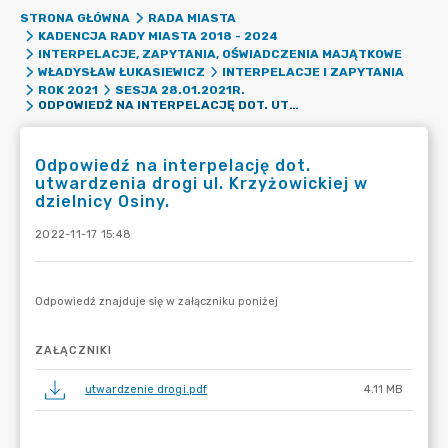
STRONA GŁÓWNA
RADA MIASTA
KADENCJA RADY MIASTA 2018 - 2024
INTERPELACJE, ZAPYTANIA, OŚWIADCZENIA MAJĄTKOWE
WŁADYSŁAW ŁUKASIEWICZ
INTERPELACJE I ZAPYTANIA
ROK 2021
SESJA 28.01.2021R.
ODPOWIEDŹ NA INTERPELACJĘ DOT. UTWARDZENIA DROGI UL. KRZYŻOWICKIEJ W DZIELNICY OSINY.
Odpowiedź na interpelację dot.
utwardzenia drogi ul. Krzyżowickiej w
dzielnicy Osiny.
2022-11-17 15:48
ZAŁĄCZNIKI
utwardzenie drogi.pdf
4.11 MB