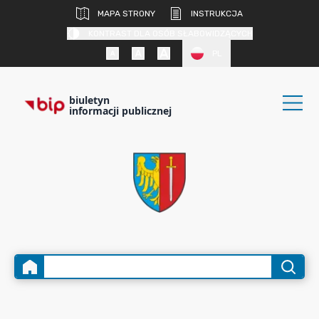
MAPA STRONY
INSTRUKCJA
KONTRAST DLA OSÓB SŁABOWIDZĄCYCH
PL
biuletyn
informacji publicznej