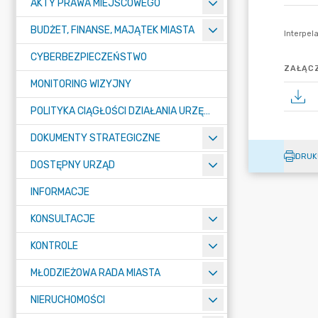
AKTY PRAWA MIEJSCOWEGO
BUDŻET, FINANSE, MAJĄTEK MIASTA
CYBERBEZPIECZEŃSTWO
ZAŁĄCZ
MONITORING WIZYJNY
POLITYKA CIĄGŁOŚCI DZIAŁANIA URZĘDU MIASTA ŻORY
DOKUMENTY STRATEGICZNE
DRUK
DOSTĘPNY URZĄD
INFORMACJE
KONSULTACJE
KONTROLE
MŁODZIEŻOWA RADA MIASTA
NIERUCHOMOŚCI