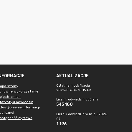
INFORMACJE
AKTUALIZACJE
Ostatnia modyfikacja
apa strony
2026-08-06 10:15:49
onowne wykorzystanie
ejestr zmian
Licznik odwiedzin ogółem
tatystyki odwiedzin
545 180
dostępnienie informacji
ublicznej
Licznik odwiedzin w m-cu 2026-
ostępność cyfrowa
07
1 196