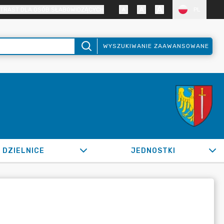
TRAST DLA OSÓB SŁABOWIDZĄCYCH
PL
WYSZUKIWANIE ZAAWANSOWANE
DZIELNICE
JEDNOSTKI