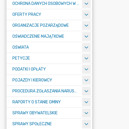
OCHRONA DANYCH OSOBOWYCH W URZĘDZIE MIASTA ŻORY - RODO
OFERTY PRACY
ORGANIZACJE POZARZĄDOWE
OŚWIADCZENIE MAJĄTKOWE
OŚWIATA
PETYCJE
PODATKI I OPŁATY
POJAZDY I KIEROWCY
PROCEDURA ZGŁASZANIA NARUSZEŃ PRAWA
RAPORTY O STANIE GMINY
SPRAWY OBYWATELSKIE
SPRAWY SPOŁECZNE