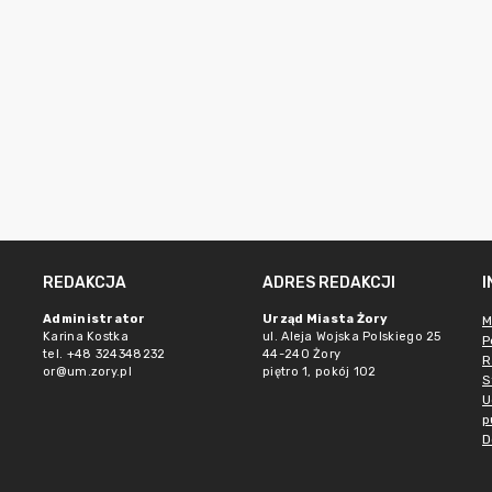
REDAKCJA
ADRES REDAKCJI
Administrator
Urząd Miasta Żory
M
Karina Kostka
ul. Aleja Wojska Polskiego 25
P
tel. +48 324348232
44-240 Żory
R
or@um.zory.pl
piętro 1, pokój 102
S
U
p
D