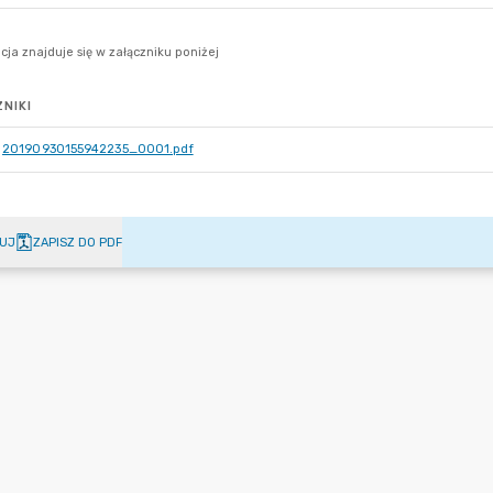
NIKI
20190930155942235_0001.pdf
UJ
ZAPISZ DO PDF